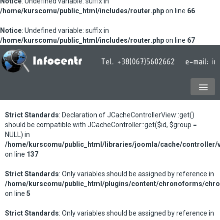
Notice
: Undefined variable: suffix in
/home/kurscomu/public_html/includes/router.php
on line
66
Notice
: Undefined variable: suffix in
/home/kurscomu/public_html/includes/router.php
on line
67
Strict Standards
: Declaration of JCacheControllerView::get()
should be compatible with JCacheController::get($id, $group =
NULL) in
/home/kurscomu/public_html/libraries/joomla/cache/controller/
on line
137
Strict Standards
: Only variables should be assigned by reference in
/home/kurscomu/public_html/plugins/content/chronoforms/chr
on line
5
Strict Standards
: Only variables should be assigned by reference in