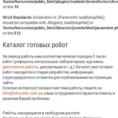
/home/kurscomu/public_html/plugins/content/chronoforms/chr
on line
16
Strict Standards
: Declaration of JParameter::loadSetupFile()
should be compatible with JRegistry::loadSetupFile() in
/home/kurscomu/public_html/libraries/joomla/html/parameter.p
on line
512
Каталог готовых робот
За период работы наш коллектив написал порядка 5 тысяч
работ (рефераты, контрольные, лабораторные, курсовые,
дипломные работы
, диссертации и т. д.). Каталог уже готовых
работ находится в стадии разработки, информация
структурируется и готовится для опубликования на страницах
сайта.
Если вас интересует конкретная тема работы, пишите на
info@infocentr.com.ua
, наши сотрудники постараются помочь в
решении Вашей проблемы.
Работы, находящиеся в свободном доступе: