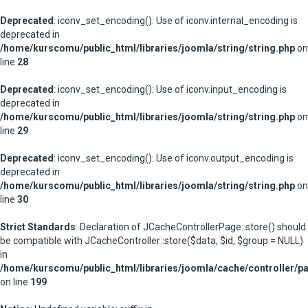
Deprecated
: iconv_set_encoding(): Use of iconv.internal_encoding is
deprecated in
/home/kurscomu/public_html/libraries/joomla/string/string.php
on
line
28
Deprecated
: iconv_set_encoding(): Use of iconv.input_encoding is
deprecated in
/home/kurscomu/public_html/libraries/joomla/string/string.php
on
line
29
Deprecated
: iconv_set_encoding(): Use of iconv.output_encoding is
deprecated in
/home/kurscomu/public_html/libraries/joomla/string/string.php
on
line
30
Strict Standards
: Declaration of JCacheControllerPage::store() should
be compatible with JCacheController::store($data, $id, $group = NULL)
in
/home/kurscomu/public_html/libraries/joomla/cache/controller/p
on line
199