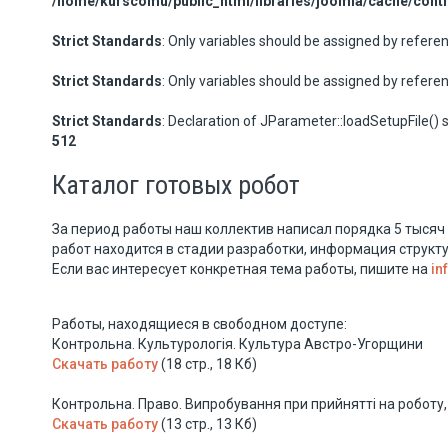
/home/kurscomu/public_html/libraries/joomla/cache/contr
Strict Standards
: Only variables should be assigned by refere
Strict Standards
: Only variables should be assigned by refere
Strict Standards
: Declaration of JParameter::loadSetupFile() 
512
Каталог готовых робот
За период работы наш коллектив написал порядка 5 тысяч
работ находится в стадии разработки, информация структу
Если вас интересует конкретная тема работы, пишите на
in
Работы, находящиеся в свободном доступе:
Контрольна. Культурологія. Культура Австро-Угорщини
Скачать работу
(18 стр., 18 Кб)
Контрольна. Право. Випробування при прийнятті на роботу
Скачать работу
(13 стр., 13 Кб)