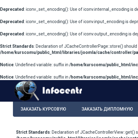
Deprecated
: iconv_set_encoding(): Use of iconv.internal_encoding is 
Deprecated
: iconv_set_encoding(): Use of iconv.input_encoding is dep
Deprecated
: iconv_set_encoding(): Use of iconv.output_encoding is d
Strict Standards
: Declaration of JCacheControllerPage::store() should
/home/kurscomu/public_html/libraries/joomla/cache/controller/p
Notice
: Undefined variable: suffix in
/home/kurscomu/public_html/inc
Notice
: Undefined variable: suffix in
/home/kurscomu/public_html/inc
ЗАКАЗАТЬ КУРСОВУЮ
ЗАКАЗАТЬ ДИПЛОМНУЮ
Strict Standards
: Declaration of JCacheControllerView::get() 