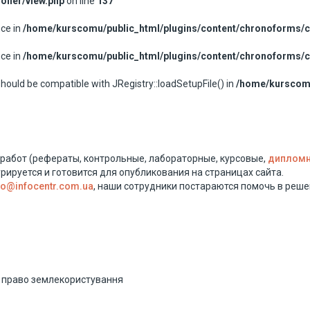
oller/view.php
on line
137
nce in
/home/kurscomu/public_html/plugins/content/chronoforms/
nce in
/home/kurscomu/public_html/plugins/content/chronoforms/
should be compatible with JRegistry::loadSetupFile() in
/home/kurscomu
 работ (рефераты, контрольные, лабораторные, курсовые,
дипломн
рируется и готовится для опубликования на страницах сайта.
fo@infocentr.com.ua
, наши сотрудники постараются помочь в реш
, право землекористування