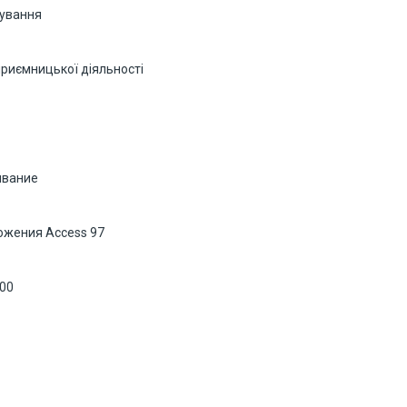
дування
приємницької діяльності
ивание
ожения Access 97
000