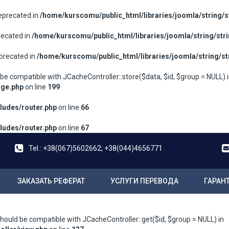
deprecated in
/home/kurscomu/public_html/libraries/joomla/string/s
recated in
/home/kurscomu/public_html/libraries/joomla/string/str
eprecated in
/home/kurscomu/public_html/libraries/joomla/string/st
 be compatible with JCacheController::store($data, $id, $group = NULL) 
age.php
on line
199
ludes/router.php
on line
66
ludes/router.php
on line
67
Tel.: +38(067)5602662; +38(044)4656771
ЗАКАЗАТЬ РЕФЕРАТ
УСЛУГИ ПЕРЕВОДА
ГАРАН
should be compatible with JCacheController::get($id, $group = NULL) in