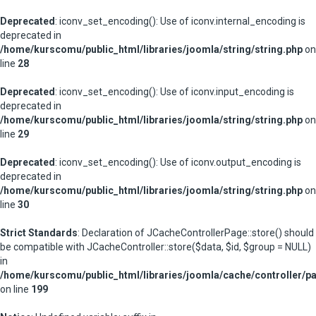
Deprecated
: iconv_set_encoding(): Use of iconv.internal_encoding is
deprecated in
/home/kurscomu/public_html/libraries/joomla/string/string.php
on
line
28
Deprecated
: iconv_set_encoding(): Use of iconv.input_encoding is
deprecated in
/home/kurscomu/public_html/libraries/joomla/string/string.php
on
line
29
Deprecated
: iconv_set_encoding(): Use of iconv.output_encoding is
deprecated in
/home/kurscomu/public_html/libraries/joomla/string/string.php
on
line
30
Strict Standards
: Declaration of JCacheControllerPage::store() should
be compatible with JCacheController::store($data, $id, $group = NULL)
in
/home/kurscomu/public_html/libraries/joomla/cache/controller/p
on line
199