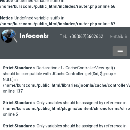
Notice
: Undefined variable: suffix in
/home/kurscomu/public_html/includes/router.php
on line
66
Notice
: Undefined variable: suffix in
/home/kurscomu/public_html/includes/router.php
on line
67
Strict Standards
: Declaration of JCacheControllerView::get()
should be compatible with JCacheController::get($id, $group =
NULL) in
/home/kurscomu/public_html/libraries/joomla/cache/controller/
on line
137
Strict Standards
: Only variables should be assigned by reference in
/home/kurscomu/public_html/plugins/content/chronoforms/chr
on line
5
Strict Standards
: Only variables should be assigned by reference in